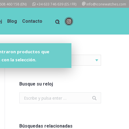
608 460 158
(EN)
+34 633 746 639
(ES / FR)
info@iconewatches.com
j
Blog
Contacto
ntraron productos que
con la selección.
Español
Busque su reloj
Search:
Búsquedas relacionadas