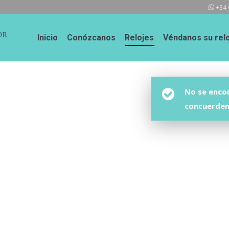
+34 
Inicio
Conózcanos
Relojes
Véndanos su relo
No se enco
concuerden 