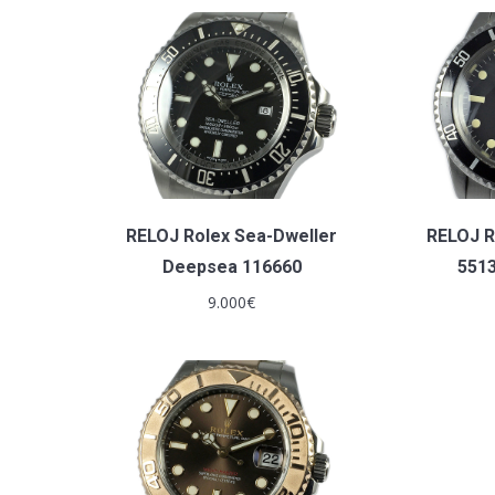
RELOJ Rolex Sea-Dweller
RELOJ R
Deepsea 116660
5513
9.000
€