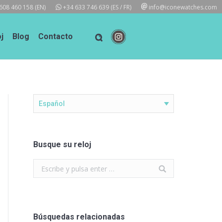
608 460 158
(EN)
+34 633 746 639
(ES / FR)
info@iconewatches.com
j
Blog
Contacto
Español
Busque su reloj
Search:
Búsquedas relacionadas