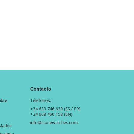
Contacto
mbre
Teléfonos:
+34 633 746 639
(ES / FR)
+34 608 460 158
(EN)
info@iconewatches.com
Madrid
rcelona