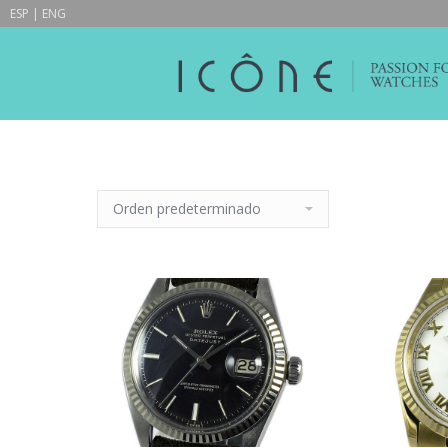
ESP
|
ENG