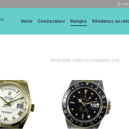
+34 
Inicio
Conózcanos
Relojes
Véndanos su relo
Mostrando todos los resultados (10)