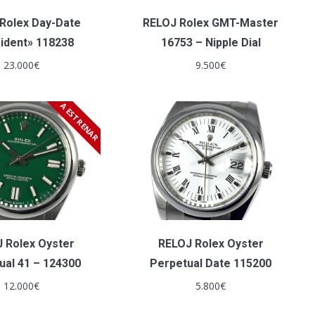
Rolex Day-Date
RELOJ Rolex GMT-Master
ident» 118238
16753 – Nipple Dial
23.000
€
9.500
€
A ESTRENAR
 Rolex Oyster
RELOJ Rolex Oyster
ual 41 – 124300
Perpetual Date 115200
12.000
€
5.800
€