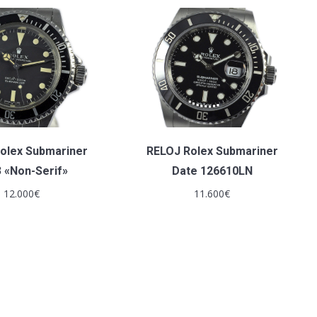
olex Submariner
RELOJ Rolex Submariner
 «Non-Serif»
Date 126610LN
12.000
€
11.600
€