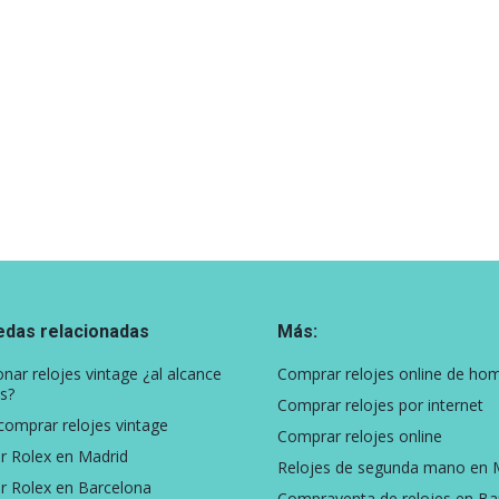
das relacionadas
Más:
onar relojes vintage ¿al alcance
Comprar relojes online de ho
s?
Comprar relojes por internet
omprar relojes vintage
Comprar relojes online
 Rolex en Madrid
Relojes de segunda mano en 
 Rolex en Barcelona
Compraventa de relojes en Ba