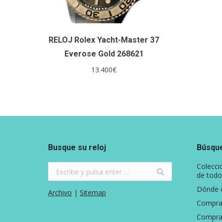
RELOJ Rolex Yacht-Master 37
Everose Gold 268621
13.400
€
Busque su reloj
Búsque
Search:
Colecci
de todo
Dónde c
Archivo
|
Sitemap
Comprar
Comprar