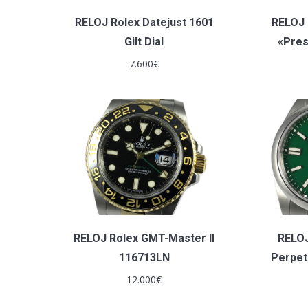
RELOJ Rolex Datejust 1601
RELOJ 
Gilt Dial
«Pres
7.600
€
RELOJ Rolex GMT-Master II
RELOJ
116713LN
Perpet
12.000
€