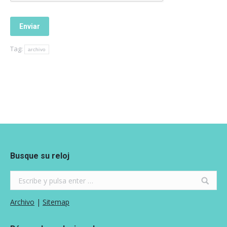
Tag:
archivo
Busque su reloj
Search:
Archivo
|
Sitemap