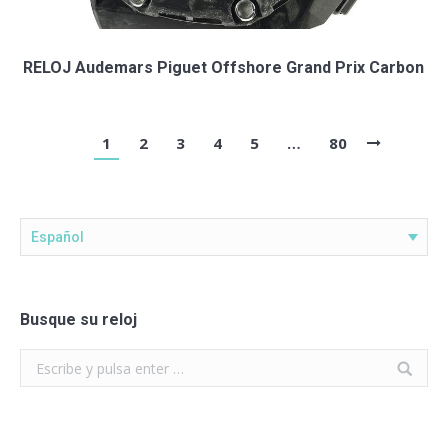
RELOJ Audemars Piguet Offshore Grand Prix Carbon
1
2
3
4
5
…
80
Español
Busque su reloj
Search: