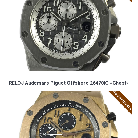
RELOJ Audemars Piguet Offshore 26470IO «Ghost»
NO DISPONIBLE