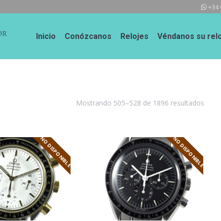
+34 
Inicio
Conózcanos
Relojes
Véndanos su relo
Mostrando 505–528 de 1896 resultados
NO DISPONIBLE
NO DISPONIBLE