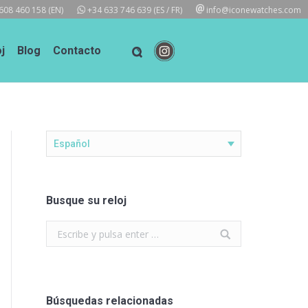
608 460 158
(EN)
+34 633 746 639
(ES / FR)
info@iconewatches.com
j
Blog
Contacto
Español
Busque su reloj
Search:
Búsquedas relacionadas