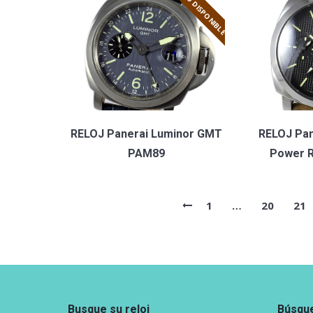
NO DISPONIBLE
RELOJ Panerai Luminor GMT
RELOJ Pa
PAM89
Power 
1
…
20
21
Busque su reloj
Búsque