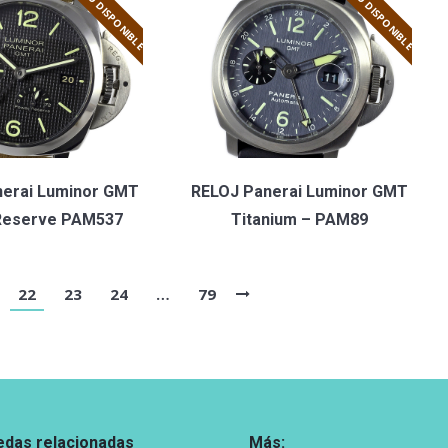
NO DISPONIBLE
NO DISPONIBLE
nerai Luminor GMT
RELOJ Panerai Luminor GMT
Reserve PAM537
Titanium – PAM89
22
23
24
…
79
das relacionadas
Más: