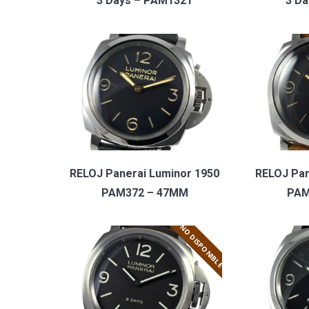
3 Days – PAM1321
3 D
RELOJ Panerai Luminor 1950
RELOJ Pan
PAM372 – 47MM
PAM
NO DISPONIBLE