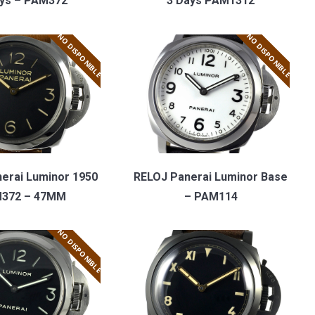
ays – PAM372
3 Days PAM1312
NO DISPONIBLE
NO DISPONIBLE
erai Luminor 1950
RELOJ Panerai Luminor Base
372 – 47MM
– PAM114
NO DISPONIBLE