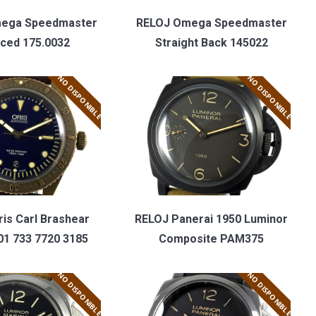
ega Speedmaster
RELOJ Omega Speedmaster
ced 175.0032
Straight Back 145022
NO DISPONIBLE
NO DISPONIBLE
is Carl Brashear
RELOJ Panerai 1950 Luminor
01 733 7720 3185
Composite PAM375
NO DISPONIBLE
NO DISPONIBLE