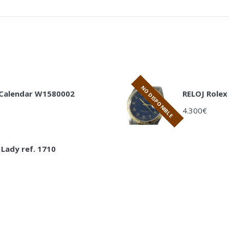
NO DISPONIBLE
 Calendar W1580002
RELOJ Rolex 
4.300
€
 Lady ref. 1710