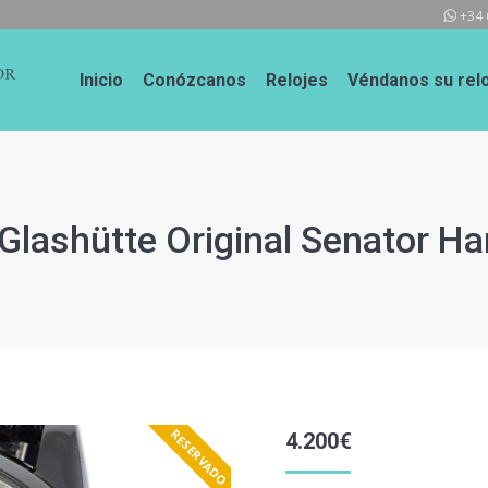
+34 
Inicio
Conózcanos
Relojes
Véndanos su relo
Glashütte Original Senator Ha
RESERVADO
4.200
€