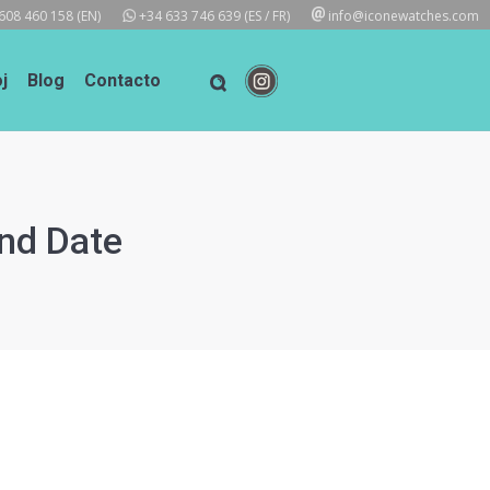
608 460 158
(EN)
+34 633 746 639
(ES / FR)
info@iconewatches.com
j
Blog
Contacto
nd Date