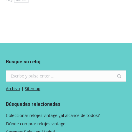
Busque su reloj
Search:
Archivo
|
Sitemap
Búsquedas relacionadas
Coleccionar relojes vintage ¿al alcance de todos?
Dónde comprar relojes vintage
Comprar Rolex en Madrid