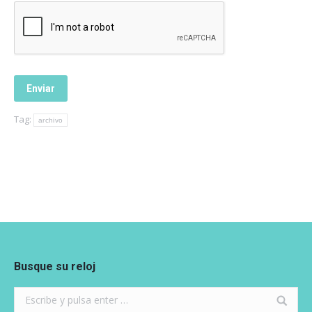
Tag:
archivo
Busque su reloj
Search: