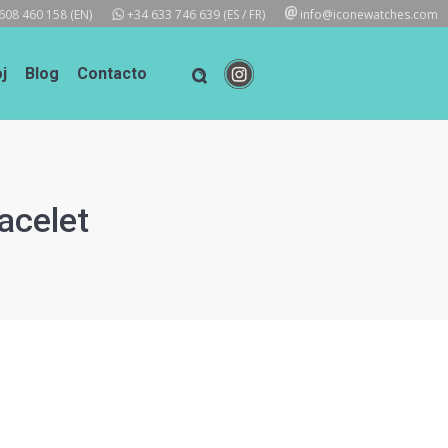
608 460 158
(EN)
+34 633 746 639
(ES / FR)
info@iconewatches.com
j
Blog
Contacto
acelet