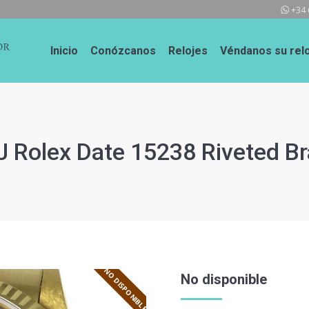
+34 
Inicio
Conózcanos
Relojes
Véndanos su relo
 Rolex Date 15238 Riveted Br
NO DISPONIBLE
No disponible