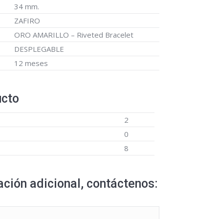
34 mm.
ZAFIRO
ORO AMARILLO – Riveted Bracelet
DESPLEGABLE
12 meses
ucto
2
0
8
ción adicional, contáctenos: