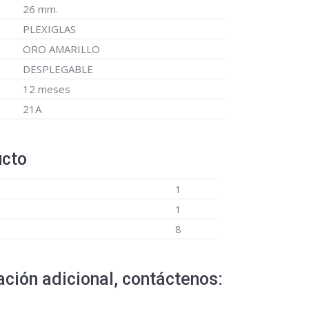
26 mm.
PLEXIGLAS
ORO AMARILLO
DESPLEGABLE
12 meses
21A
ucto
1
1
8
ción adicional, contáctenos: