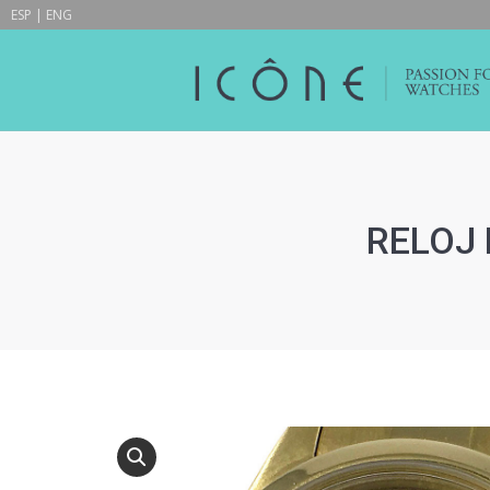
ESP
|
ENG
RELOJ R