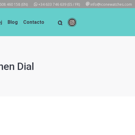
608 460 158
(EN)
+34 633 746 639
(ES / FR)
info@iconewatches.com
j
Blog
Contacto
nen Dial