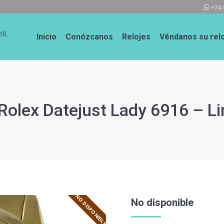
+34 
Inicio
Conózcanos
Relojes
Véndanos su relo
olex Datejust Lady 6916 – Li
NO DISPONIBLE
No disponible