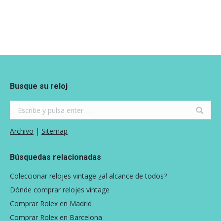
Busque su reloj
Search:
Archivo
|
Sitemap
Búsquedas relacionadas
Coleccionar relojes vintage ¿al alcance de todos?
Dónde comprar relojes vintage
Comprar Rolex en Madrid
Comprar Rolex en Barcelona