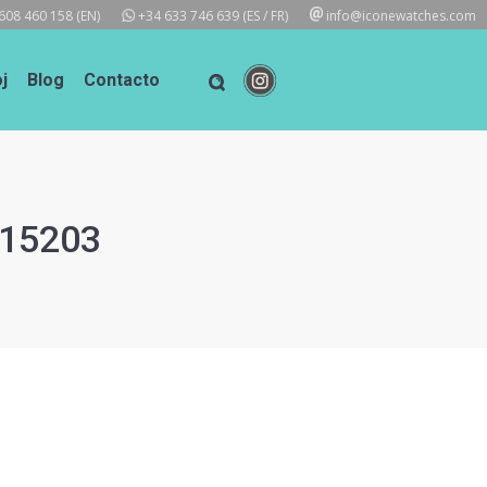
608 460 158
(EN)
+34 633 746 639
(ES / FR)
info@iconewatches.com
j
Blog
Contacto
 15203