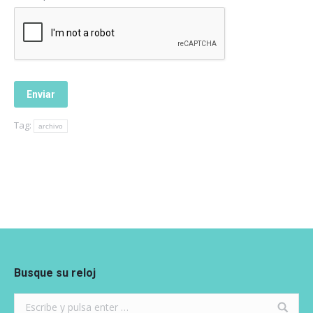
Tag:
archivo
Busque su reloj
Search: