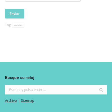
Tag:
archivo
Busque su reloj
Search:
Archivo
|
Sitemap