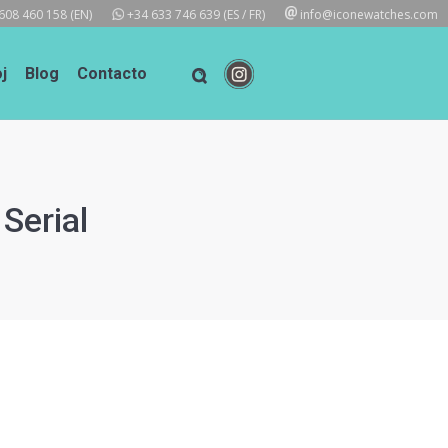
608 460 158
(EN)
+34 633 746 639
(ES / FR)
info@iconewatches.com
j
Blog
Contacto
Serial