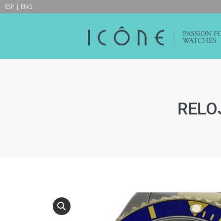
ESP
|
ENG
RELOJ