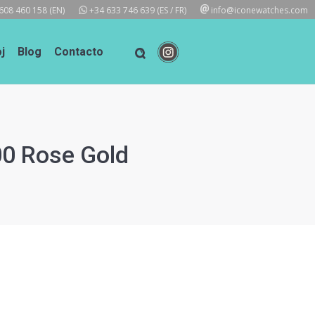
608 460 158
(EN)
+34 633 746 639
(ES / FR)
info@iconewatches.com
j
Blog
Contacto
00 Rose Gold