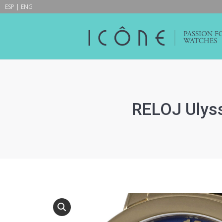
ESP
|
ENG
RELOJ Ulyss